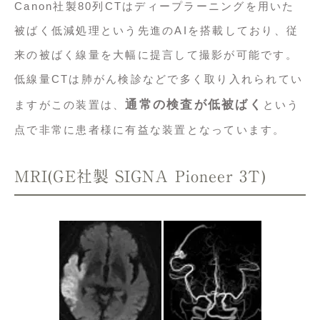
Canon社製80列CTはディープラーニングを用いた
被ばく低減処理という先進のAIを搭載しており、従
来の被ばく線量を大幅に提言して撮影が可能です。
低線量CTは肺がん検診などで多く取り入れられてい
通常の検査が低被ばく
ますがこの装置は、
という
点で非常に患者様に有益な装置となっています。
MRI(GE社製 SIGNA Pioneer 3T)